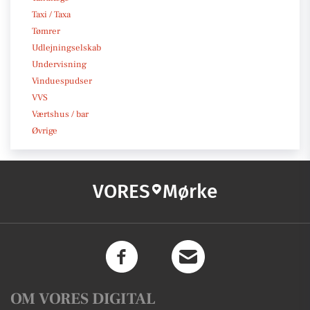
Taxi / Taxa
Tømrer
Udlejningselskab
Undervisning
Vinduespudser
VVS
Værtshus / bar
Øvrige
VORES
Mørke
OM VORES DIGITAL