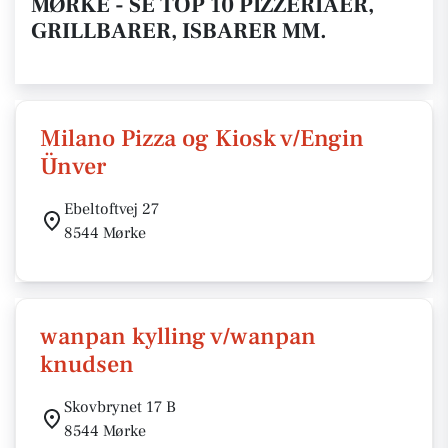
MØRKE - SE TOP 10 PIZZERIAER,
GRILLBARER, ISBARER MM.
Milano Pizza og Kiosk v/Engin
Ünver
Ebeltoftvej 27
8544 Mørke
wanpan kylling v/wanpan
knudsen
Skovbrynet 17 B
8544 Mørke