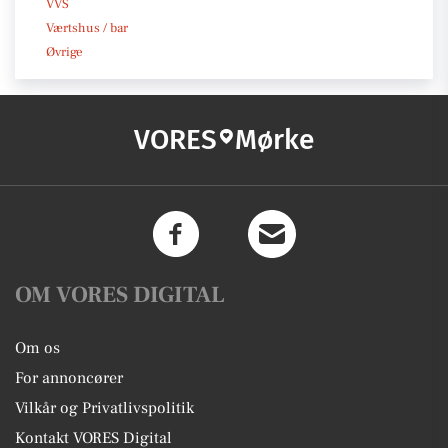
VVS
Værtshus / bar
Øvrige
VORES
Mørke
OM VORES DIGITAL
Om os
For annoncører
Vilkår og Privatlivspolitik
Kontakt VORES Digital