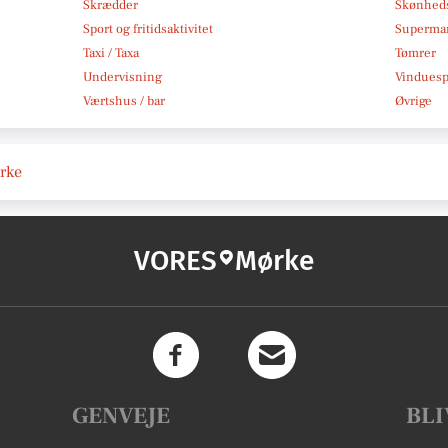
Skrædder
Skønheds
Sport og fritidsaktivitet
Superma
Taxi / Taxa
Tømrer
Undervisning
Vindues
Værtshus / bar
Øvrige
ørke
VORES
Mørke
GENVEJE
BLI