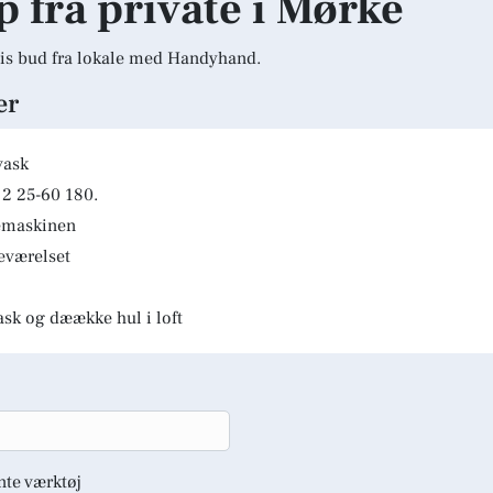
p fra private i Mørke
is bud fra lokale med Handyhand.
er
vask
2 25-60 180.
kemaskinen
deværelset
ask og dæække hul i loft
nte værktøj