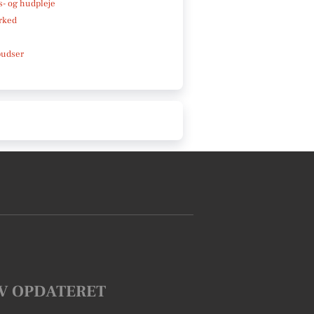
- og hudpleje
rked
pudser
V OPDATERET