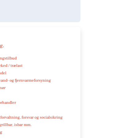
ng
.
ngstilbud
ked / trælast
ndel
, vand- og fjernvarmeforsyning
nør
rhandler
 forvaltning, forsvar og socialsikring
 grillbar, isbar mm.
ng