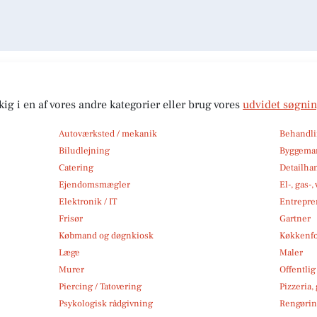
kig i en af vores andre kategorier eller brug vores
udvidet søgni
Autoværksted / mekanik
Behandli
Biludlejning
Byggemar
Catering
Detailha
Ejendomsmægler
El-, gas-
Elektronik / IT
Entrepre
Frisør
Gartner
Købmand og døgnkiosk
Køkkenfo
Læge
Maler
Murer
Offentlig
Piercing / Tatovering
Pizzeria,
Psykologisk rådgivning
Rengøri