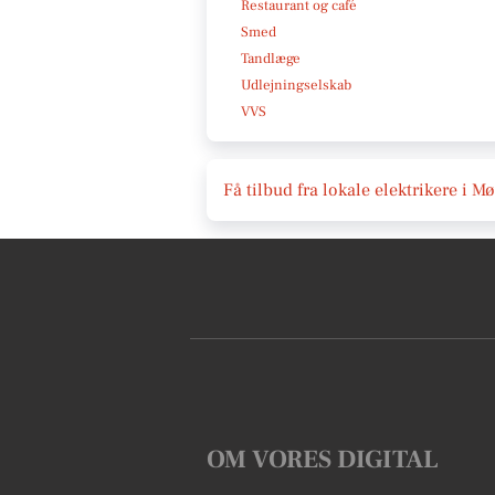
Restaurant og café
Smed
Tandlæge
Udlejningselskab
VVS
Få tilbud fra lokale elektrikere i M
OM VORES DIGITAL