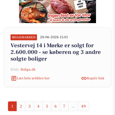
28-06-2026 15:01
BOLIGMARKED
Vestervej 14 i Mørke er solgt for
2.600.000 - se køberen og 3 andre
solgte boliger
Kilde:
Boliga.dk
Læs hele artiklen her
Kopiér link
1
2
3
4
5
6
7
...
49