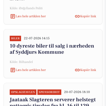
Kilde: Østjyllands Politi
Læs hele artiklen her
Kopiér link
22-07-2026 14:15
BILER
10 dyreste biler til salg i nærheden
af Syddjurs Kommune
Kilde: Bilhandel
Læs hele artiklen her
Kopiér link
20-07-2026 18:10
OPSLAGSTAVLEN
SPONSORERET
Jaataak Slagteren serverer helstegt
pattegris tirsdag fra kl. 16 til 129