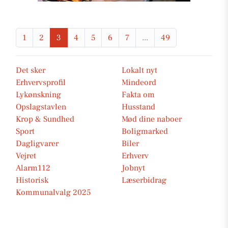
1
2
3
4
5
6
7
...
49
Det sker
Lokalt nyt
Erhvervsprofil
Mindeord
Lykønskning
Fakta om
Opslagstavlen
Husstand
Krop & Sundhed
Mød dine naboer
Sport
Boligmarked
Dagligvarer
Biler
Vejret
Erhverv
Alarm112
Jobnyt
Historisk
Læserbidrag
Kommunalvalg 2025