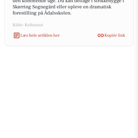
den kommende uge. Du kan deltage i strikkehygge i
Skørring Sognegård eller opleve en dramatisk
forestilling på Ådalsskolen.
Kilde: Kultunaut
Læs hele artiklen her
Kopiér link