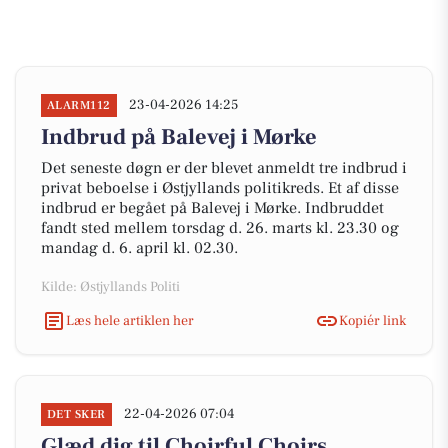
23-04-2026 14:25
ALARM112
Indbrud på Balevej i Mørke
Det seneste døgn er der blevet anmeldt tre indbrud i
privat beboelse i Østjyllands politikreds. Et af disse
indbrud er begået på Balevej i Mørke. Indbruddet
fandt sted mellem torsdag d. 26. marts kl. 23.30 og
mandag d. 6. april kl. 02.30.
Kilde: Østjyllands Politi
Læs hele artiklen her
Kopiér link
22-04-2026 07:04
DET SKER
Glæd dig til Choirful Choirs