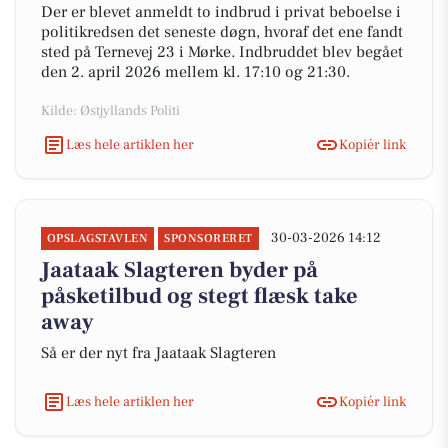
Der er blevet anmeldt to indbrud i privat beboelse i
politikredsen det seneste døgn, hvoraf det ene fandt
sted på Ternevej 23 i Mørke. Indbruddet blev begået
den 2. april 2026 mellem kl. 17:10 og 21:30.
Kilde: Østjyllands Politi
Læs hele artiklen her
Kopiér link
30-03-2026 14:12
OPSLAGSTAVLEN
SPONSORERET
Jaataak Slagteren byder på
påsketilbud og stegt flæsk take
away
Så er der nyt fra Jaataak Slagteren
Læs hele artiklen her
Kopiér link