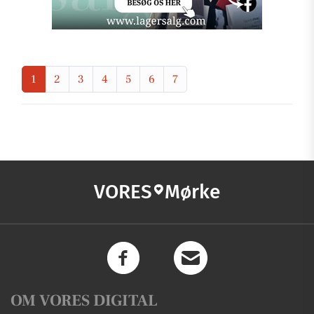
1
2
3
4
5
6
7
VORES
Mørke
OM VORES DIGITAL