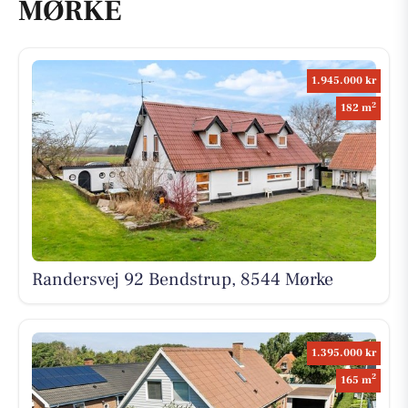
MØRKE
1.945.000 kr
2
182 m
Randersvej 92 Bendstrup, 8544 Mørke
1.395.000 kr
2
165 m