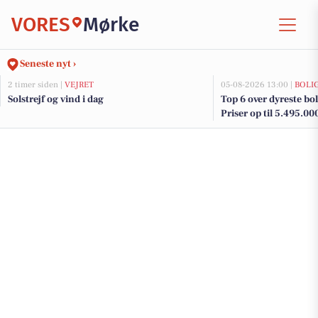
VORES
Mørke
Seneste nyt ›
2 timer siden |
VEJRET
05-08-2026 13:00 |
BOLI
Solstrejf og vind i dag
Top 6 over dyreste boli
Priser op til 5.495.00