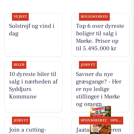
VEJRET
BOLIGMARKED
Solstrejf og vind i
Top 6 over dyreste
dag
boliger til salg i
Mørke. Priser op
til 5.495.000 kr
BILER
JOBNYT
10 dyreste biler til
Savner du nye
salg i nærheden af
græsgange? - Her
Syddjurs
er nye ledige
Kommune
stillinger i Mørke
og omegn
JOBNYT
SPONSORERET
OPSLAGSTAVLEN
Join a cutting-
Jaataak Slagteren