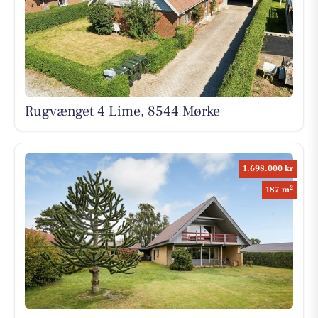
Rugvænget 4 Lime, 8544 Mørke
1.698.000 kr
2
187 m