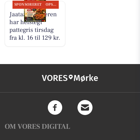
SPONSORERET
OPSLAGSTAVLEN
Jaataak Slagteren
har helstegt
pattegris tirsdag
fra kl. 16 til 129 kr.
VORES
Mørke
OM VORES DIGITAL