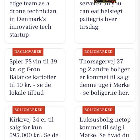
edge team as a
serverer all you
drone technician
can eat helstegt
in Denmark's
pattegris hver
innovative tech
tirsdag
startup
DAGLIGVARER
BOLIGMARKED
Spier PS vin til 39
Thorsagervej 27
kr. og Grøn
og 2 andre boliger
Balance kartofler
er kommet til salg
til 10 kr. - se de
denne uge i Mørke
lokale tilbud
- se boligerne her.
BOLIGMARKED
BOLIGMARKED
Kirkevej 34 er til
Luksusbolig netop
salg for kun
kommet til salg i
595.000 kr.: Se de
Mørke: Se hvad du