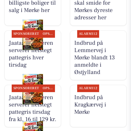
billigste boliger til
skal smide for
salg i Mørke her
Mørkes dyreste
adresser her
SPONSORERET
OPSLAGSTAVLEN
ALARM112
Jaataak Slagteren
Indbrud på
serverer helstegt
Lemmervej i
pattegris hver
Mørke blandt 13
tirsdag
anmeldte i
Østjylland
SPONSORERET
OPSLAGSTAVLEN
ALARM112
Jaataak Slagteren
Indbrud på
serverer helstegt
Kragkærvej i
pattegris tirsdag
Mørke
fra kl. 16 til 129 kr.