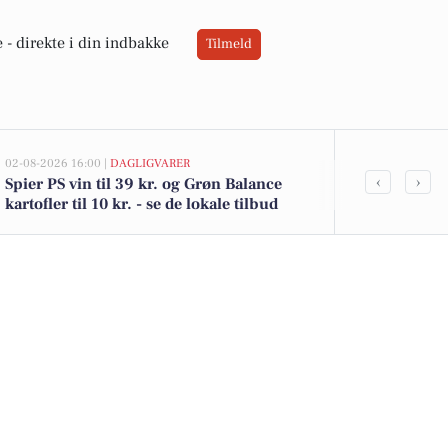
 -
direkte i din indbakke
Tilmeld
02-08-2026 16:00 |
DAGLIGVARER
02-08-2026 13:0
‹
›
Spier PS vin til 39 kr. og Grøn Balance
Thorsagervej
kartofler til 10 kr. - se de lokale tilbud
kommet til s
boligerne he