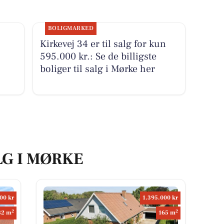
BOLIGMARKED
Kirkevej 34 er til salg for kun
595.000 kr.: Se de billigste
boliger til salg i Mørke her
LG I MØRKE
00 kr
1.395.000 kr
2
2
82 m
165 m