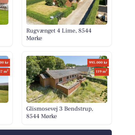
Rugvænget 4 Lime, 8544
Mørke
00 kr
995.000 kr
2
2
87 m
119 m
Glismosevej 3 Bendstrup,
8544 Mørke