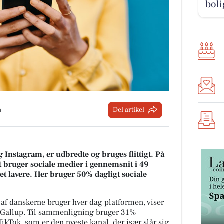
boli
n
Del artikel
Instagram, er udbredte og bruges flittigt. På
t bruger sociale medier i gennemsnit i 49
t lavere. Her bruger 50% dagligt sociale
af danskerne bruger hver dag platformen, viser
k/Gallup. Til sammenligning bruger 31%
kTok, som er den nyeste kanal, der især slår sig