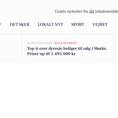
Gratis nyheder fra
dit
lokalområde
V
DET SKER
LOKALT NYT
SPORT
VEJRET
05-08-2026 13:00 |
BOLIGMARKED
Top 6 over dyreste boliger til salg i Mørke.
Priser op til 5.495.000 kr