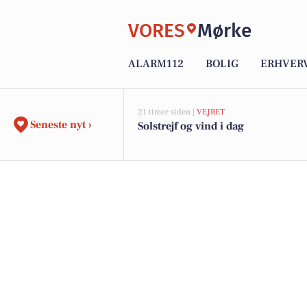
VORES
Mørke
ALARM112
BOLIG
ERHVER
21 timer siden |
VEJRET
Seneste nyt ›
Solstrejf og vind i dag