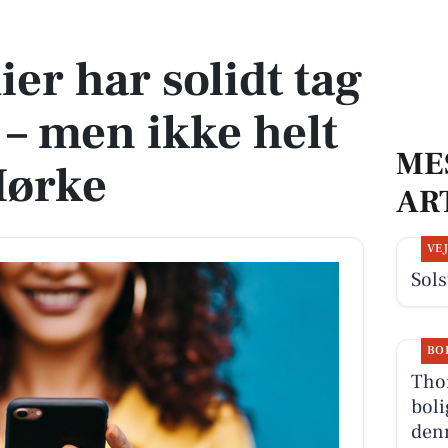
rne – men ikke helt så meget i Mørke
er har solidt tag
 – men ikke helt
ME
Mørke
AR
VE
Sols
BO
Thor
boli
denn