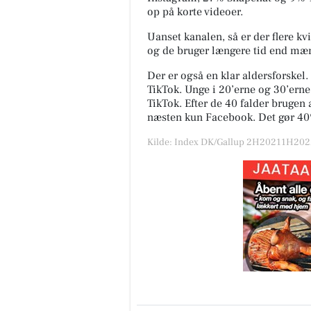
op på korte videoer.
Uanset kanalen, så er der flere 
og de bruger længere tid end mæ
Der er også en klar aldersforskel
TikTok. Unge i 20’erne og 30’er
TikTok. Efter de 40 falder brugen 
næsten kun Facebook. Det gør 40
Kilde: Index DK/Gallup 2H20211H2022