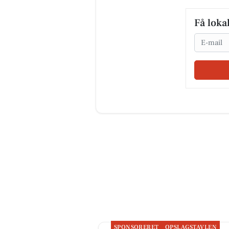
Få loka
Email
SPONSORERET
OPSLAGSTAVLEN