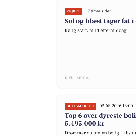
17 timer siden
VEJRET
Sol og blæst tager fat i
Kølig start, mild eftermiddag
Kilde: MET.no
05-08-2026 13:00
BOLIGMARKED
Top 6 over dyreste bolig
5.495.000 kr
Drømmer du om en bolig i absolut