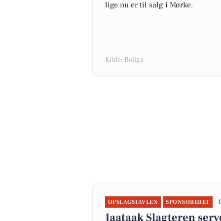
lige nu er til salg i Mørke.
Kilde: Boliga
OPSLAGSTAVLEN
SPONSORERET
Jaataak Slagteren serve