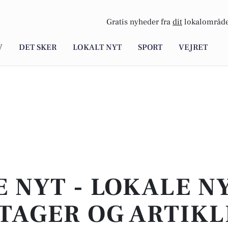
Gratis nyheder fra
dit
lokalområde
V
DET SKER
LOKALT NYT
SPORT
VEJRET
E NYT - LOKALE N
TAGER OG ARTIKL