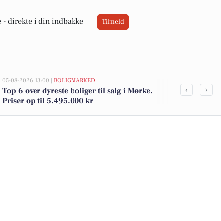
 -
direkte i din indbakke
Tilmeld
05-08-2026 13:00 |
BOLIGMARKED
02-08-2026 16:0
‹
›
Top 6 over dyreste boliger til salg i Mørke.
Spier PS vin 
Priser op til 5.495.000 kr
kartofler til 