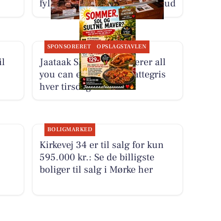
fyldt med kød og weekendtilbud
SPONSORERET
OPSLAGSTAVLEN
il
Jaataak Slagteren serverer all
you can eat helstegt pattegris
hver tirsdag
BOLIGMARKED
Kirkevej 34 er til salg for kun
595.000 kr.: Se de billigste
boliger til salg i Mørke her