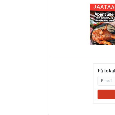
Få loka
Email