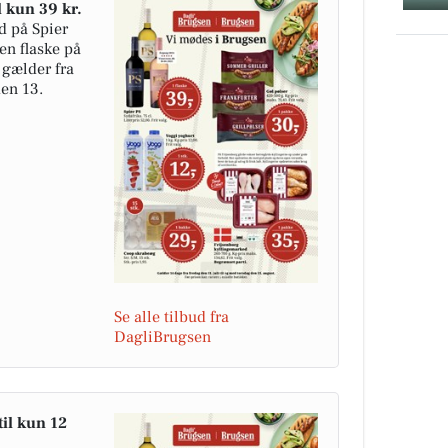
l kun 39 kr.
d på Spier
 en flaske på
d gælder fra
den 13.
Se alle tilbud fra
DagliBrugsen
til kun 12