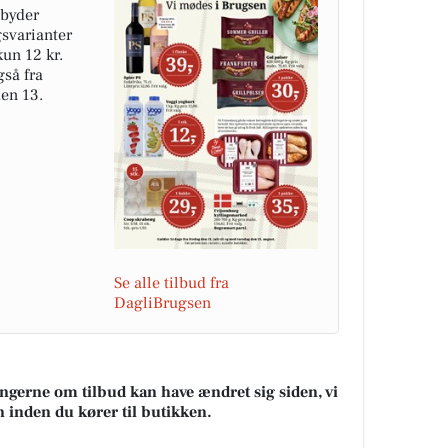
lbyder
svarianter
kun 12 kr.
gså fra
den 13.
Se alle tilbud fra
DagliBrugsen
ningerne om tilbud kan have ændret sig siden, vi
n inden du kører til butikken.