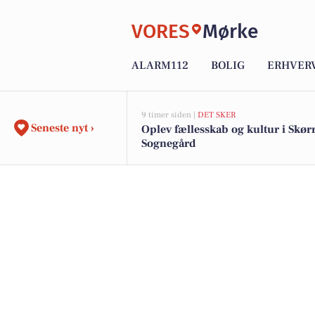
VORES
Mørke
ALARM112
BOLIG
ERHVER
9 timer siden |
DET SKER
Seneste nyt ›
Oplev fællesskab og kultur i Skør
Sognegård