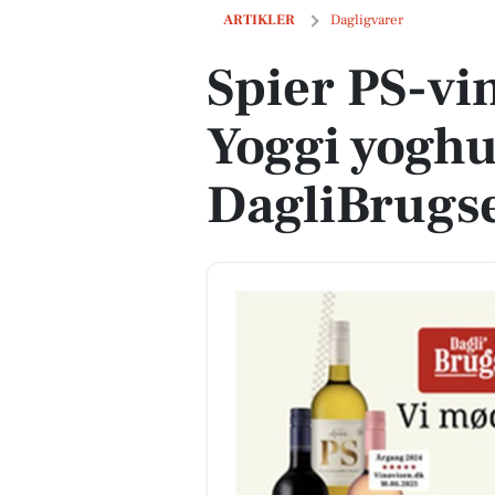
Spier PS-vin til 39 kr. og Yoggi yoghurt
ARTIKLER
Dagligvarer
Spier PS-vin
Yoggi yoghur
DagliBrugs