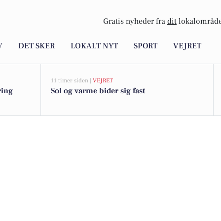
Gratis nyheder fra
dit
lokalområde
V
DET SKER
LOKALT NYT
SPORT
VEJRET
11 timer siden |
VEJRET
ring
Sol og varme bider sig fast