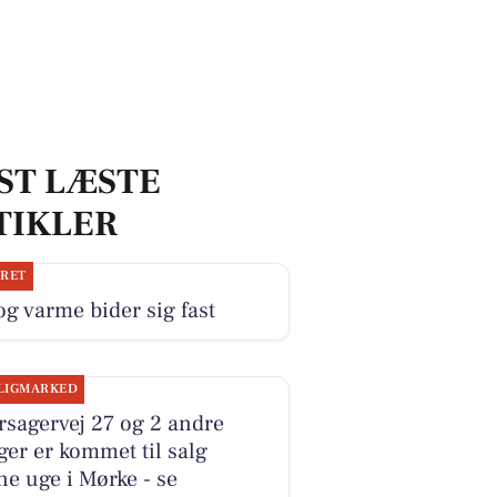
ST LÆSTE
TIKLER
JRET
og varme bider sig fast
LIGMARKED
sagervej 27 og 2 andre
ger er kommet til salg
e uge i Mørke - se