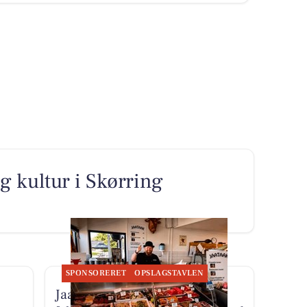
g kultur i Skørring
SPONSORERET
OPSLAGSTAVLEN
Jaataak Slagteren har disken