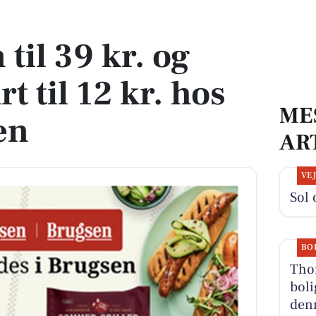
 til 12 kr. hos DagliBrugsen
 til 39 kr. og
t til 12 kr. hos
ME
en
AR
VE
Sol 
BO
Thor
boli
denn