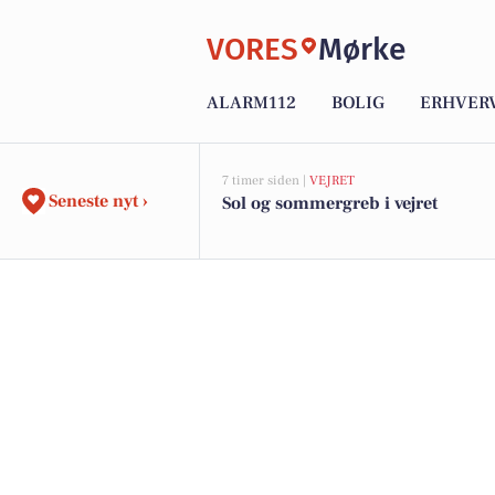
VORES
Mørke
ALARM112
BOLIG
ERHVER
7 timer siden |
VEJRET
Seneste nyt ›
Sol og sommergreb i vejret