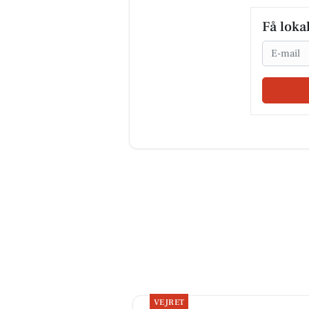
Få loka
Email
VEJRET