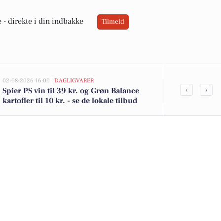
 -
direkte i din indbakke
Tilmeld
02-08-2026 16:00 |
DAGLIGVARER
02-08-2026 13:0
‹
›
Spier PS vin til 39 kr. og Grøn Balance
Thorsagervej
kartofler til 10 kr. - se de lokale tilbud
kommet til s
boligerne he