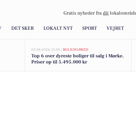
Gratis nyheder fra
dit
lokalområde
V
DET SKER
LOKALT NYT
SPORT
VEJRET
05-08-2026 13:00 |
BOLIGMARKED
Top 6 over dyreste boliger til salg i Mørke.
Priser op til 5.495.000 kr