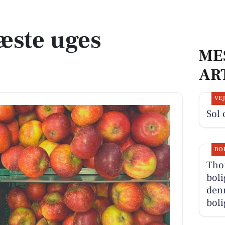
æste uges
ME
AR
VE
Sol 
BO
Thor
boli
denn
boli