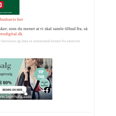
budsavis her
ker, som du mener at vi skal samle tilbud fra, så
esdigital.dk
l Sørensen og data er automatisk hentet fra eksterne