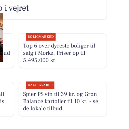
i vejret
BOLIGMARKED
n
Top 6 over dyreste boliger til
lbud
salg i Mørke. Priser op til
5.495.000 kr
DAGLIGVARER
ll
Spier PS vin til 39 kr. og Grøn
is
Balance kartofler til 10 kr. - se
de lokale tilbud