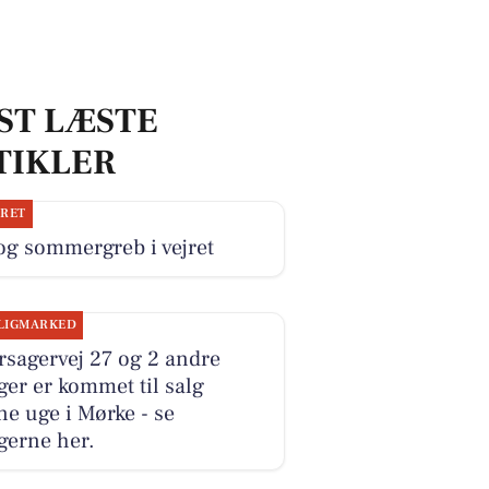
ST LÆSTE
TIKLER
JRET
og sommergreb i vejret
LIGMARKED
sagervej 27 og 2 andre
ger er kommet til salg
e uge i Mørke - se
gerne her.