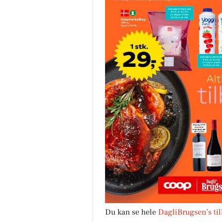
Du kan se hele
DagliBrugsen’s ti