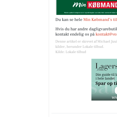
Du kan se hele
Min Købmand’s til
Hvis du har andre dagligvarebutik
kontakt endelig os på
kontakt@vor
Denne artikel er skrevet af Michael Juu
kilder, herunder Lokale tilbud.
Kilde: Lokale tilbud