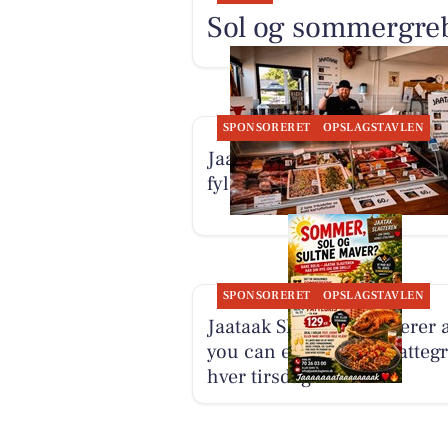
Sol og sommergreb 
SPONSORERET
OPSLAGSTAVLEN
Jaataak Slagteren har diske
fyldt med kød og weekendti
SPONSORERET
OPSLAGSTAVLEN
Jaataak Slagteren serverer a
you can eat helstegt pattegr
hver tirsdag