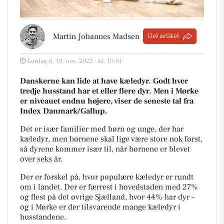
Martin Johannes Madsen
Del artikel
Lørdag d. 19. nov. 2022 - kl. 10:01
Danskerne kan lide at have kæledyr. Godt hver
tredje husstand har et eller flere dyr. Men i Mørke
er niveauet endnu højere, viser de seneste tal fra
Index Danmark/Gallup.
Det er især familier med børn og unge, der har
kæledyr, men børnene skal lige være store nok først,
så dyrene kommer især til, når børnene er blevet
over seks år.
Der er forskel på, hvor populære kæledyr er rundt
om i landet. Der er færrest i hovedstaden med 27%
og flest på det øvrige Sjælland, hvor 44% har dyr –
og i Mørke er der tilsvarende mange kæledyr i
husstandene.