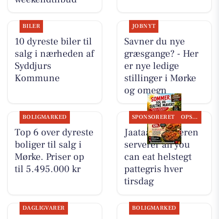
BILER
JOBNYT
10 dyreste biler til
Savner du nye
salg i nærheden af
græsgange? - Her
Syddjurs
er nye ledige
Kommune
stillinger i Mørke
og omegn
BOLIGMARKED
SPONSORERET
OPSLAGSTAVLEN
Top 6 over dyreste
Jaataak Slagteren
boliger til salg i
serverer all you
Mørke. Priser op
can eat helstegt
til 5.495.000 kr
pattegris hver
tirsdag
DAGLIGVARER
BOLIGMARKED