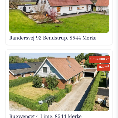
Randersvej 92 Bendstrup, 8544 Mørke
1.395.000 kr
2
165 m
Rugvænget 4 Lime, 8544 Mørke