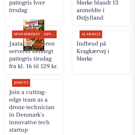
pattegris hver
Mørke blandt 13
tirsdag
anmeldte i
Østjylland
SPONSORERET
OPSLAGSTAVLEN
ALARM112
Jaataak Slagteren
Indbrud på
serverer helstegt
Kragkærvej i
pattegris tirsdag
Mørke
fra kl. 16 til 129 kr.
JOBNYT
Join a cutting-
edge team as a
drone technician
in Denmark's
innovative tech
startup