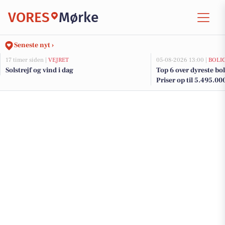
VORES
Mørke
Seneste nyt ›
17 timer siden |
VEJRET
05-08-2026 13:00 |
BOLI
Solstrejf og vind i dag
Top 6 over dyreste boli
Priser op til 5.495.00