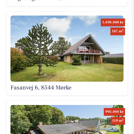
1.698.000 kr
2
187 m
Fasanvej 6, 8544 Mørke
995.000 kr
2
119 m