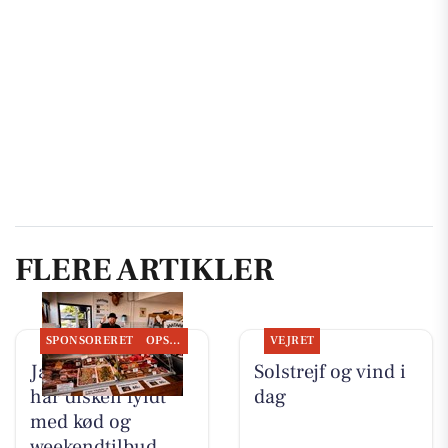
FLERE ARTIKLER
SPONSORERET
OPSLAGSTAVLEN
VEJRET
Jaataak Slagteren
Solstrejf og vind i
har disken fyldt
dag
med kød og
weekendtilbud