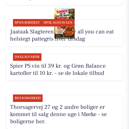
SPONSORERET
OPSLAGSTAVLEN
Jaataak Slagteren serverer all you can eat
helstegt pattegris hver tirsdag
DAGLIGVARER
Spier PS vin til 39 kr. og Grøn Balance
kartofler til 10 kr. - se de lokale tilbud
BOLIGMARKED
Thorsagervej 27 og 2 andre boliger er
kommet til salg denne uge i Mørke - se
boligerne her.