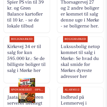
Spier PS vin til 39
Thorsagervej 27
kr. og Grøn
og 2 andre boliger
Balance kartofler
er kommet til salg
til 10 kr. - se de
denne uge i Mørke
lokale tilbud
- se boligerne her.
BOLIGMARKED
BOLIGMARKED
Kirkevej 34 er til
Luksusbolig netop
salg for kun
kommet til salg i
595.000 kr.: Se de
Mørke: Se hvad du
billigste boliger til
skal smide for
salg i Mørke her
Mørkes dyreste
adresser her
SPONSORERET
OPSLAGSTAVLEN
ALARM112
Jaataak Slagteren
Indbrud på
serverer helstegt
Lemmervej i