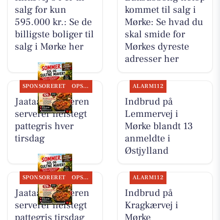
salg for kun
kommet til salg i
595.000 kr.: Se de
Mørke: Se hvad du
billigste boliger til
skal smide for
salg i Mørke her
Mørkes dyreste
adresser her
SPONSORERET
OPSLAGSTAVLEN
ALARM112
Jaataak Slagteren
Indbrud på
serverer helstegt
Lemmervej i
pattegris hver
Mørke blandt 13
tirsdag
anmeldte i
Østjylland
SPONSORERET
OPSLAGSTAVLEN
ALARM112
Jaataak Slagteren
Indbrud på
serverer helstegt
Kragkærvej i
pattegris tirsdag
Mørke