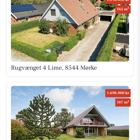
2
165 m
Rugvænget 4 Lime, 8544 Mørke
1.698.000 kr
2
187 m