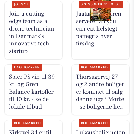
JOBNYT
SPONSORERET
OPSLAGSTAVLEN
Join a cutting-
Jaataak Slagteren
edge team as a
serverer all you
drone technician
can eat helstegt
in Denmark's
pattegris hver
innovative tech
tirsdag
startup
DAGLIGVARER
BOLIGMARKED
Spier PS vin til 39
Thorsagervej 27
kr. og Grøn
og 2 andre boliger
Balance kartofler
er kommet til salg
til 10 kr. - se de
denne uge i Mørke
lokale tilbud
- se boligerne her.
BOLIGMARKED
BOLIGMARKED
Kirkevej 34 er til
Luksusbolig netop