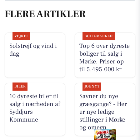
FLERE ARTIKLER
VEJRET
BOLIGMARKED
Solstrejf og vind i
Top 6 over dyreste
dag
boliger til salg i
Mørke. Priser op
til 5.495.000 kr
BILER
JOBNYT
10 dyreste biler til
Savner du nye
salg i nærheden af
græsgange? - Her
Syddjurs
er nye ledige
Kommune
stillinger i Mørke
og omegn