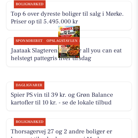
BOLIGMARKED
Top 6 over dyreste boliger til salg i Mørke.
Priser op til 5.495.000 kr
SPONSORERET
OPSLAGSTAVLEN
Jaataak Slagteren serverer all you can eat
helstegt pattegris hver tirsdag
DAGLIGVARER
Spier PS vin til 39 kr. og Grøn Balance
kartofler til 10 kr. - se de lokale tilbud
BOLIGMARKED
Thorsagervej 27 og 2 andre boliger er