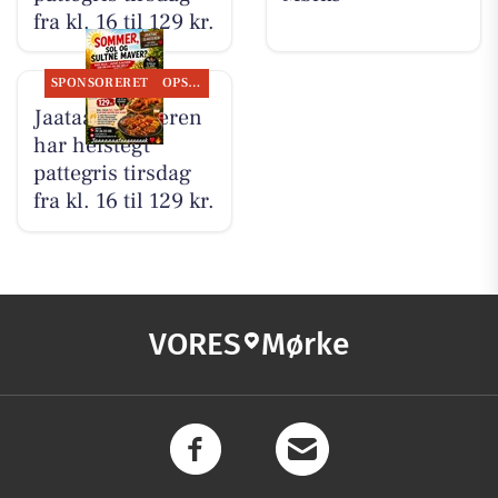
fra kl. 16 til 129 kr.
SPONSORERET
OPSLAGSTAVLEN
Jaataak Slagteren
har helstegt
pattegris tirsdag
fra kl. 16 til 129 kr.
VORES
Mørke