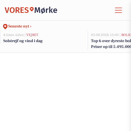
VORES
Mørke
Seneste nyt ›
4 timer siden |
VEJRET
05-08-2026 13:00 |
BOLI
Solstrejf og vind i dag
Top 6 over dyreste boli
Priser op til 5.495.00