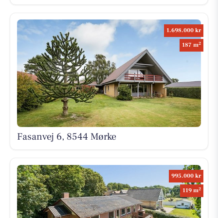
1.698.000 kr
2
187 m
Fasanvej 6, 8544 Mørke
995.000 kr
2
119 m