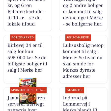
kr. og Grøn
og 2 andre boliger
Balance kartofler
er kommet til salg
til 10 kr. - se de
denne uge i Mørke
lokale tilbud
- se boligerne her.
BOLIGMARKED
BOLIGMARKED
Kirkevej 34 er til
Luksusbolig netop
salg for kun
kommet til salg i
595.000 kr.: Se de
Mørke: Se hvad du
billigste boliger til
skal smide for
salg i Mørke her
Mørkes dyreste
adresser her
SPONSORERET
OPSLAGSTAVLEN
ALARM112
Jaataak Slagteren
Indbrud på
serverer helstegt
Lemmervej i
pattegris hver
Mørke blandt 13