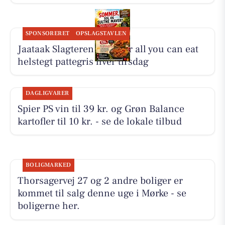
SPONSORERET
OPSLAGSTAVLEN
Jaataak Slagteren serverer all you can eat
helstegt pattegris hver tirsdag
DAGLIGVARER
Spier PS vin til 39 kr. og Grøn Balance
kartofler til 10 kr. - se de lokale tilbud
BOLIGMARKED
Thorsagervej 27 og 2 andre boliger er
kommet til salg denne uge i Mørke - se
boligerne her.