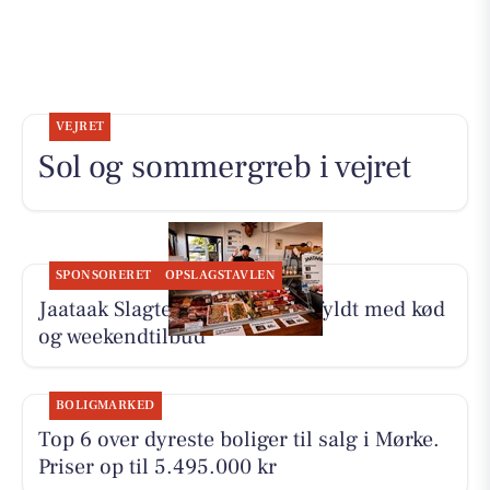
VEJRET
Sol og sommergreb i vejret
SPONSORERET
OPSLAGSTAVLEN
Jaataak Slagteren har disken fyldt med kød
og weekendtilbud
BOLIGMARKED
Top 6 over dyreste boliger til salg i Mørke.
Priser op til 5.495.000 kr