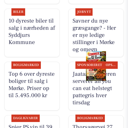
BILER
JOBNYT
10 dyreste biler til
Savner du nye
salg i nærheden af
græsgange? - Her
Syddjurs
er nye ledige
Kommune
stillinger i Mørke
og omegn
BOLIGMARKED
SPONSORERET
OPSLAGSTAVLEN
Top 6 over dyreste
Jaataak Slagteren
boliger til salg i
serverer all you
Mørke. Priser op
can eat helstegt
til 5.495.000 kr
pattegris hver
tirsdag
DAGLIGVARER
BOLIGMARKED
Spier PS vin til 39
Thorsagervej 27