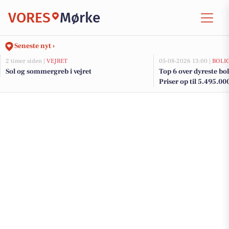
VORES
Mørke
Seneste nyt ›
2 timer siden |
VEJRET
05-08-2026 13:00 |
BOLI
Sol og sommergreb i vejret
Top 6 over dyreste boli
Priser op til 5.495.00