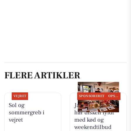
FLERE ARTIKLER
VEJRET
SPONSORERET
OPSLAGSTAVLEN
Sol og
Jaataak Slagteren
sommergreb i
har disken fyldt
vejret
med kød og
weekendtilbud