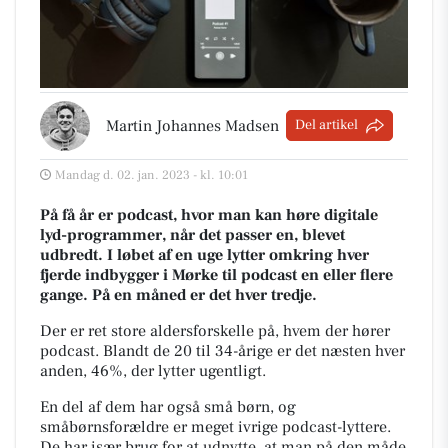
Martin Johannes Madsen
Del artikel
Mandag d. 02. jan. 2023 - kl. 10:01
På få år er podcast, hvor man kan høre digitale
lyd-programmer, når det passer en, blevet
udbredt. I løbet af en uge lytter omkring hver
fjerde indbygger i Mørke til podcast en eller flere
gange. På en måned er det hver tredje.
Der er ret store aldersforskelle på, hvem der hører
podcast. Blandt de 20 til 34-årige er det næsten hver
anden, 46%, der lytter ugentligt.
En del af dem har også små børn, og
småbørnsforældre er meget ivrige podcast-lyttere.
De har især brug for at udnytte, at man på den måde