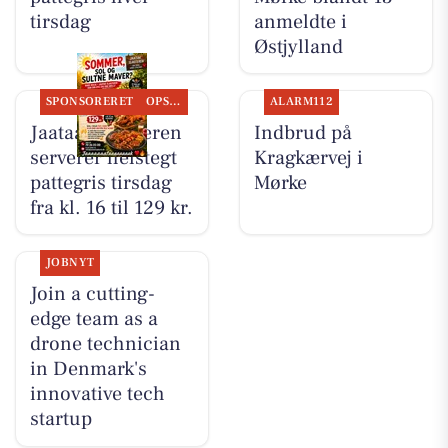
tirsdag
anmeldte i
Østjylland
SPONSORERET
OPSLAGSTAVLEN
ALARM112
Jaataak Slagteren
Indbrud på
serverer helstegt
Kragkærvej i
pattegris tirsdag
Mørke
fra kl. 16 til 129 kr.
JOBNYT
Join a cutting-
edge team as a
drone technician
in Denmark's
innovative tech
startup