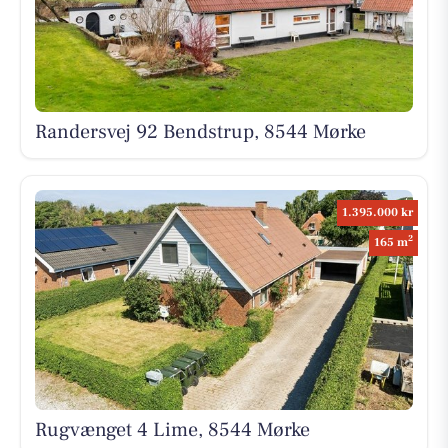
Randersvej 92 Bendstrup, 8544 Mørke
1.395.000 kr
2
165 m
Rugvænget 4 Lime, 8544 Mørke