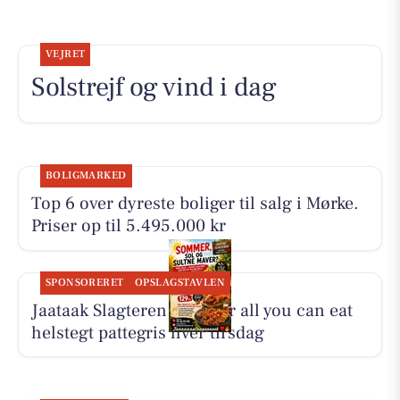
VEJRET
Solstrejf og vind i dag
BOLIGMARKED
Top 6 over dyreste boliger til salg i Mørke.
Priser op til 5.495.000 kr
SPONSORERET
OPSLAGSTAVLEN
Jaataak Slagteren serverer all you can eat
helstegt pattegris hver tirsdag