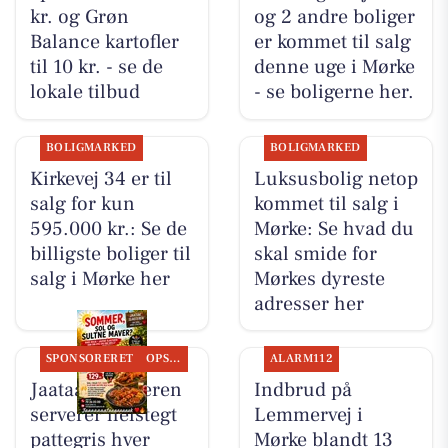
kr. og Grøn
og 2 andre boliger
Balance kartofler
er kommet til salg
til 10 kr. - se de
denne uge i Mørke
lokale tilbud
- se boligerne her.
BOLIGMARKED
BOLIGMARKED
Kirkevej 34 er til
Luksusbolig netop
salg for kun
kommet til salg i
595.000 kr.: Se de
Mørke: Se hvad du
billigste boliger til
skal smide for
salg i Mørke her
Mørkes dyreste
adresser her
SPONSORERET
OPSLAGSTAVLEN
ALARM112
Jaataak Slagteren
Indbrud på
serverer helstegt
Lemmervej i
pattegris hver
Mørke blandt 13