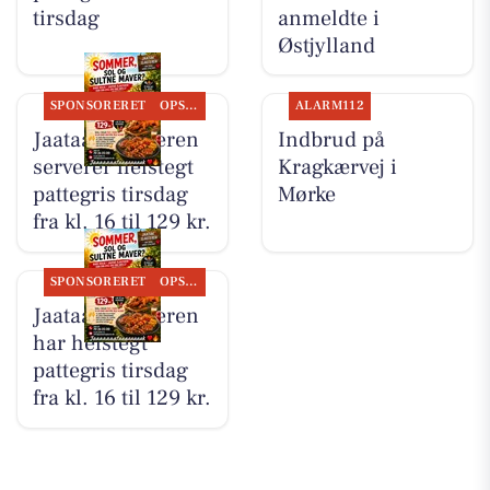
tirsdag
anmeldte i
Østjylland
SPONSORERET
OPSLAGSTAVLEN
ALARM112
Jaataak Slagteren
Indbrud på
serverer helstegt
Kragkærvej i
pattegris tirsdag
Mørke
fra kl. 16 til 129 kr.
SPONSORERET
OPSLAGSTAVLEN
Jaataak Slagteren
har helstegt
pattegris tirsdag
fra kl. 16 til 129 kr.