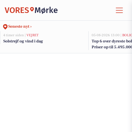
VORES
Mørke
Seneste nyt ›
4 timer siden |
VEJRET
05-08-2026 13:00 |
BOLI
Solstrejf og vind i dag
Top 6 over dyreste boli
Priser op til 5.495.00