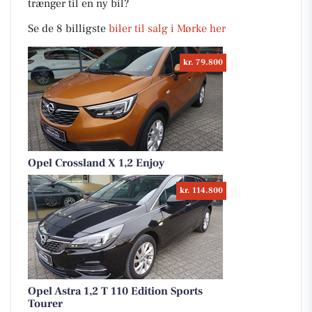
trænger til en ny bil?
Se de 8 billigste
biler til salg i Mørke her
kr. 79.800
Opel Crossland X 1,2 Enjoy
kr. 114.800
Opel Astra 1,2 T 110 Edition Sports
Tourer