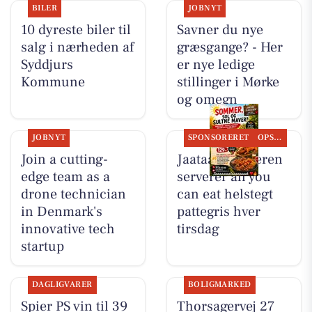
BILER
JOBNYT
10 dyreste biler til
Savner du nye
salg i nærheden af
græsgange? - Her
Syddjurs
er nye ledige
Kommune
stillinger i Mørke
og omegn
JOBNYT
SPONSORERET
OPSLAGSTAVLEN
Join a cutting-
Jaataak Slagteren
edge team as a
serverer all you
drone technician
can eat helstegt
in Denmark's
pattegris hver
innovative tech
tirsdag
startup
DAGLIGVARER
BOLIGMARKED
Spier PS vin til 39
Thorsagervej 27