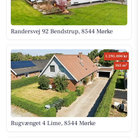
Randersvej 92 Bendstrup, 8544 Mørke
1.395.000 kr
2
165 m
Rugvænget 4 Lime, 8544 Mørke