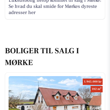
Luksusbolig netop kommet til salg i Mørke:
Se hvad du skal smide for Mørkes dyreste
adresser her
BOLIGER TIL SALG I
MØRKE
1.945.000 kr
2
182 m