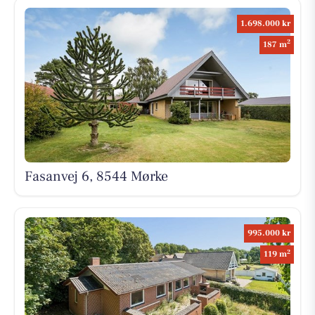
1.698.000 kr
2
187 m
Fasanvej 6, 8544 Mørke
995.000 kr
2
119 m